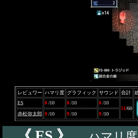
レビュワー
ハマリ度
グラフィック
サウンド
合計
ES
8
/10
8
/10
8
/10
51
/60
赤松弥太郎
9
/10
9
/10
9
/10
《 ES 》
ハマリ度