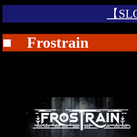
【SL
■ Frostrain