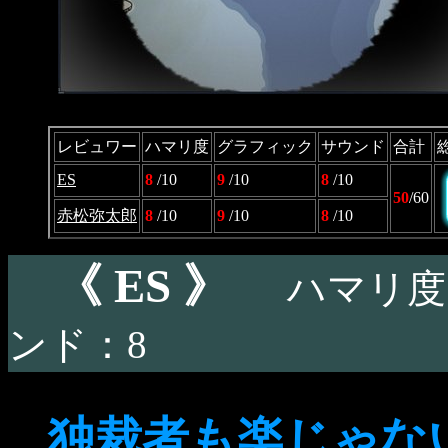
レビュワー
ハマリ度
グラフィック
サウンド
合計
ES
8
/10
9
/10
8
/10
50
/60
赤松弥太郎
8
/10
9
/10
8
/10
《 ES 》
ハマリ度
ンド：8
独裁者も楽じゃな