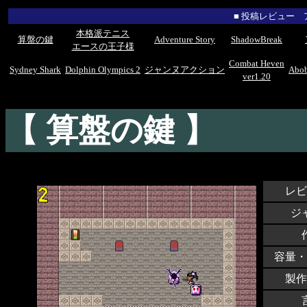
■ 投稿レビュー
本格派テニス
算盤の鍵
Adventure Story
ShadowBreak
エースの王子様
Combat Heven
Sydney Shark
Dolphin Olympics 2
ジャンヌアクション
Abob
ver1.20
【 算盤の鍵 】
レビ
ジ
容量・
製作