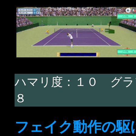
ハマリ度：１０ グラ
８
フェイク動作の駆