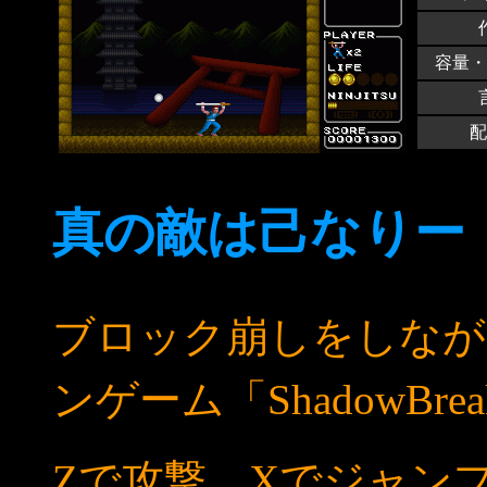
容量・
配
真の敵は己なりー
ブロック崩しをしなが
ンゲーム「ShadowB
Zで攻撃、Xでジャン