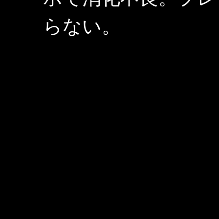
らない。
終盤で相方と別れ
定番パターンではあ
失感が薄すぎる。な
アできないストレス
るくらいだ。
それまで光を使え