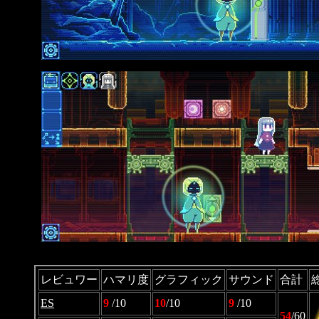
レビュワー
ハマリ度
グラフィック
サウンド
合計
ES
9
/10
10
/10
9
/10
54
/60