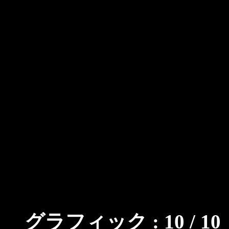
に一切絡むことがな
い。その欠片が少女
象はまったく変わっ
エンディングも、た
というのは味気ない
る、せめて建物の外
出すだけでも違った
グラフィック : 10 / 10