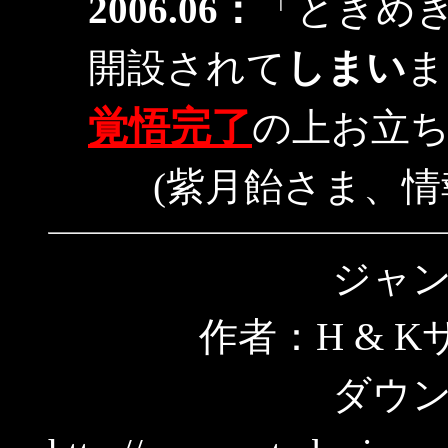
2006.06：
「ときめ
開設されて
しまい
ま
覚悟完了
の上お立
(紫月飴さま、
ジャ
作者：H & 
ダウ