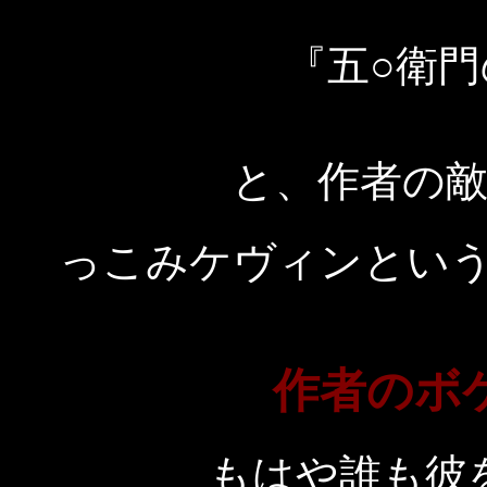
『五○衛
と、作者の
っこみケヴィンとい
作者のボ
もはや誰も彼