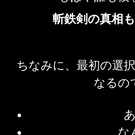
斬鉄剣の真相
ちなみに、最初の選
なるの
な