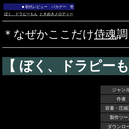
■ 初代レビュー バカゲー 壱
ぼく、ドラピーもん
ときめきメロディー
＊なぜかここだけ
侍魂
調
【 ぼく、ドラピーも
ジャン
作者
容量・圧縮
製作ツー
ダウンロ