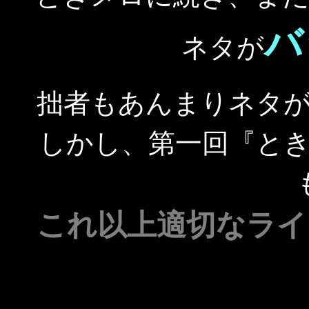
バ
ネタが
拙者もあんまりネタ
しかし、第一回『と
これ以上適切なライ