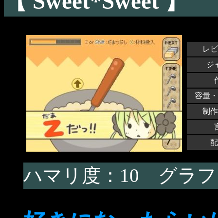
【 Sweet*Sweet 】
レビ
ジ
容量・
制作
配
ハマリ度：10 グラフ