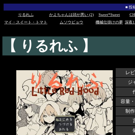
■ 
りるれふ
かよちゃんは頭が悪い (2)
Sweet*Sweet
CH
マイ・スイート・トマト
ムソウビョウ
機械仕掛けの夢
深夜
【 りるれふ 】
レビ
ジ
容量・
制作