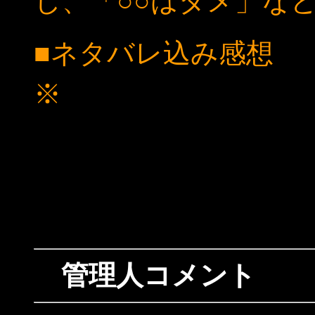
し、「○○はダメ」な
■ネタバレ込み感想
※
マテンロウ計画様と
ぼの雰囲気で救いの無
このゲームはその中
話です。現代舞台なの
管理人コメント