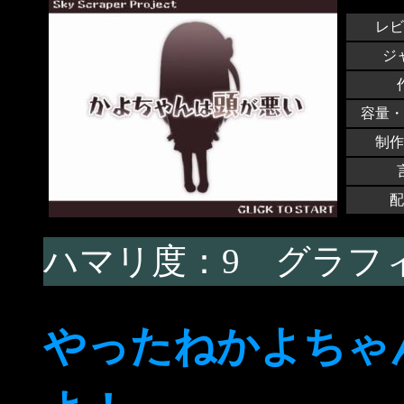
レビ
ジ
容量・
制作
配
ハマリ度：9 グラフィ
やったねかよちゃ