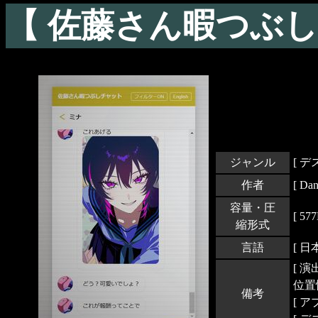
【 佐藤さん暇つぶしチ
ジャンル
[ 
作者
[ Da
容量・圧
[ 
縮形式
言語
[ 日
[ 
位置
備考
[ 