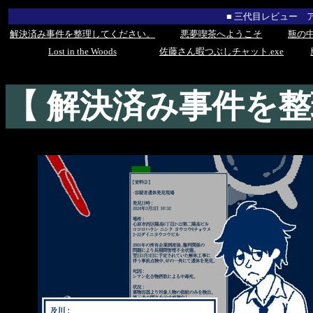
■ 三代目レビュー 
解決済み事件を整理してください。
悪夢喫茶へようこそ
瓶の
Lost in the Woods
佐藤さん暇つぶしチャット.exe
【 解決済み事件を整